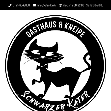
0721-6649000
info@kater-ka.de
Mo-Sa 12:00-22:00 | So 12:00-20:00