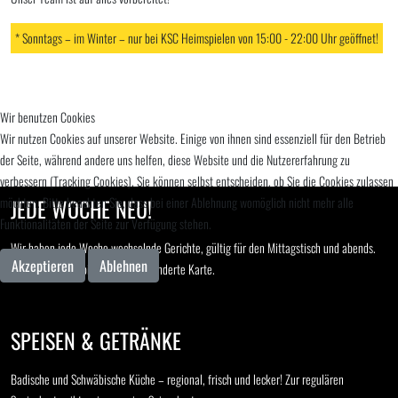
* Sonntags – im Winter – nur bei KSC Heimspielen von 15:00 - 22:00 Uhr geöffnet!
Wir benutzen Cookies
Wir nutzen Cookies auf unserer Website. Einige von ihnen sind essenziell für den Betrieb
der Seite, während andere uns helfen, diese Website und die Nutzererfahrung zu
verbessern (Tracking Cookies). Sie können selbst entscheiden, ob Sie die Cookies zulassen
möchten. Bitte beachten Sie, dass bei einer Ablehnung womöglich nicht mehr alle
JEDE WOCHE NEU!
Funktionalitäten der Seite zur Verfügung stehen.
Wir haben jede Woche wechselnde Gerichte, gültig für den Mittagstisch und abends.
Akzeptieren
Ablehnen
Beachtet hierzu bitte unsere gesonderte Karte.
SPEISEN & GETRÄNKE
Badische und Schwäbische Küche – regional, frisch und lecker! Zur regulären