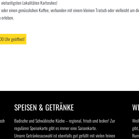
vielseitigsten Lokalitäten Karlsruhes!
h oder einen genüsslichen Kaffee, verbunden mit einem kleinen Tratsch oder vielleicht um di
 erleben.
00 Uhr geöffnet!
SPEISEN & GETRÄNKE
WH
sch
Badische und Schwäbische Küche – regional, frisch und lecker! Zur
Weil
regulären Speisekarte gibt es immer eine Saisonkarte.
gibt
Unsere Getränkeauswahl ist ebenfalls gut gefüllt mit vielen feinen
Rums